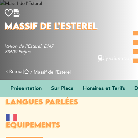
Découvrir
MASSIF DE L'ESTEREL
Que faire
Bien manger
Vallon de l'Esterel, DN7
Où dormir
83600 Fréjus
Agenda
J’y vais en train
Préparer sa visite
Retour
|
/
Massif de l'Esterel
Présentation
Sur Place
Horaires et Tarifs
D
LANGUES PARLÉES
EQUIPEMENTS