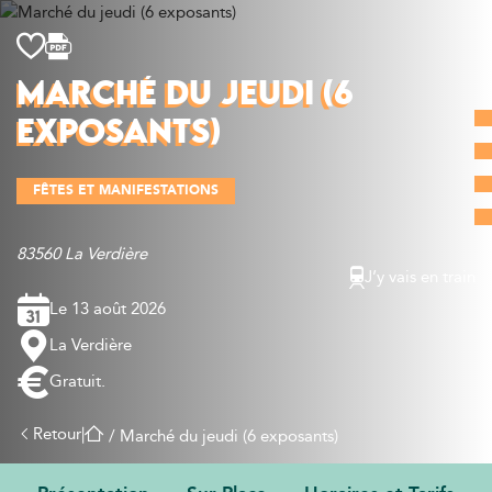
Découvrir
MARCHÉ DU JEUDI (6
Que faire
EXPOSANTS)
Bien manger
Où dormir
FÊTES ET MANIFESTATIONS
Agenda
Préparer sa visite
83560 La Verdière
J’y vais en train
Le 13 août 2026
La Verdière
Gratuit.
Retour
|
/
Marché du jeudi (6 exposants)