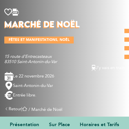
Découvrir
MARCHÉ DE NOËL
Que faire
Bien manger
FÊTES ET MANIFESTATIONS
NOËL
Où dormir
Agenda
15 route d'Entrecasteaux
Préparer sa visite
83510 Saint-Antonin-du-Var
J’y vais en train
Le 22 novembre 2026
Saint-Antonin-du-Var
Entrée libre.
Retour
|
/
Marché de Noël
Présentation
Sur Place
Horaires et Tarifs