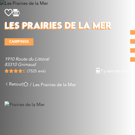
Découvrir
LES PRAIRIES DE LA MER
Que faire
Bien manger
CAMPINGS
Où dormir
Agenda
1910 Route du Littoral
Préparer sa visite
83310 Grimaud
J’y vais en train
(7525 avis)
Retour
|
/
Les Prairies de la Mer