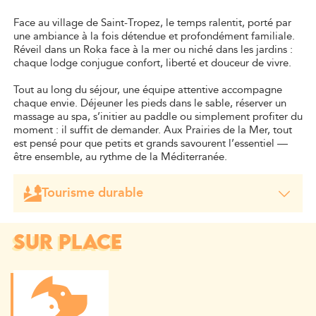
Face au village de Saint-Tropez, le temps ralentit, porté par
une ambiance à la fois détendue et profondément familiale.
Réveil dans un Roka face à la mer ou niché dans les jardins :
chaque lodge conjugue confort, liberté et douceur de vivre.
Tout au long du séjour, une équipe attentive accompagne
chaque envie. Déjeuner les pieds dans le sable, réserver un
massage au spa, s’initier au paddle ou simplement profiter du
moment : il suffit de demander. Aux Prairies de la Mer, tout
est pensé pour que petits et grands savourent l’essentiel —
être ensemble, au rythme de la Méditerranée.
Tourisme durable
Nous développons les marchés courts avec nos
commerces afin de proposer à nos clients des produits
de qualité.
SUR PLACE
La biodiversité est développée sur le site par le choix de
végétaux en parfait accord avec notre environnement.