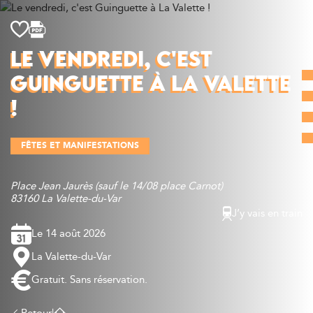
Découvrir
LE VENDREDI, C'EST
Que faire
GUINGUETTE À LA VALETTE
Bien manger
Où dormir
!
Agenda
FÊTES ET MANIFESTATIONS
Préparer sa visite
Place Jean Jaurès (sauf le 14/08 place Carnot)
83160 La Valette-du-Var
J’y vais en train
Le 14 août 2026
La Valette-du-Var
Gratuit. Sans réservation.