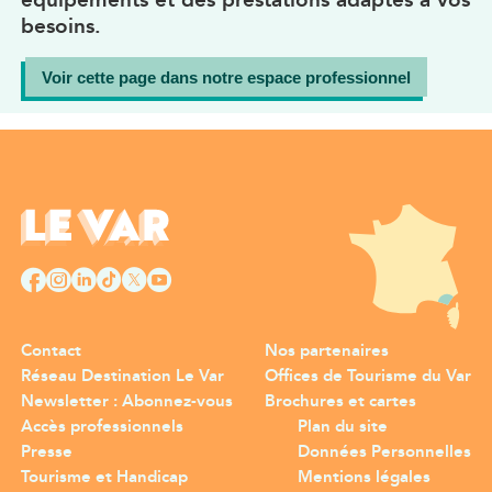
équipements et des prestations adaptés à vos
besoins.
Voir cette page dans notre espace professionnel
Contact
Nos partenaires
Réseau Destination Le Var
Offices de Tourisme du Var
Newsletter : Abonnez-vous
Brochures et cartes
Accès professionnels
Plan du site
Presse
Données Personnelles
Tourisme et Handicap
Mentions légales