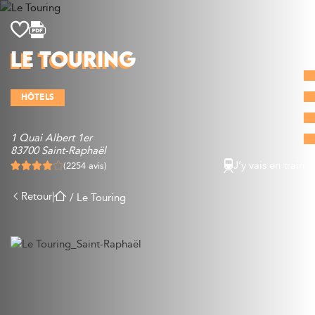
Découvrir
LE TOURING
Que faire
Bien manger
HÔTELS
Où dormir
Agenda
1 Quai Albert 1er
Préparer sa visite
83700 Saint-Raphaël
J’y vais en train
(2254 avis)
Retour
|
/
Le Touring