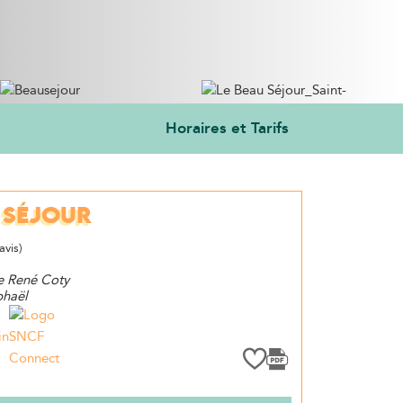
Horaires et Tarifs
 SÉJOUR
avis)
e René Coty
phaël
in