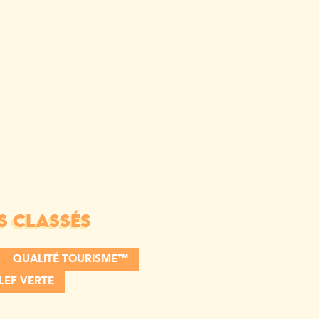
S CLASSÉS
QUALITÉ TOURISME™
LEF VERTE