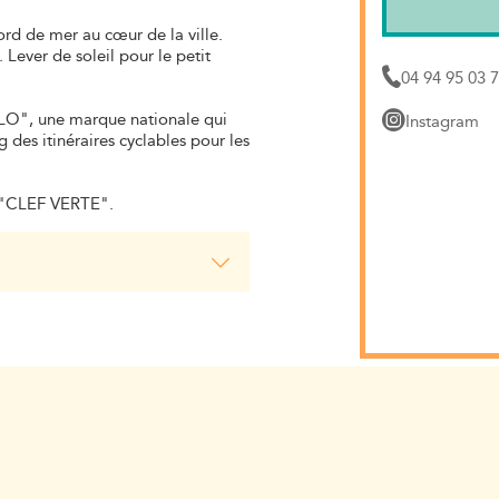
rd de mer au cœur de la ville.
 Lever de soleil pour le petit
04 94 95 03 
ÉLO", une marque nationale qui
Instagram
g des itinéraires cyclables pour les
l "CLEF VERTE".
 Beau Séjour est une adresse
ôtel a conservé sa personnalité,
ambres ont été dotées de tout
ensée pour limiter les impacts
abel Clef Verte n'a pas changé
s prix !) mais témoigne des
responsable.
erez toujours qu'à 50 m des
 de la brasserie sur la terrasse
 aïoli !