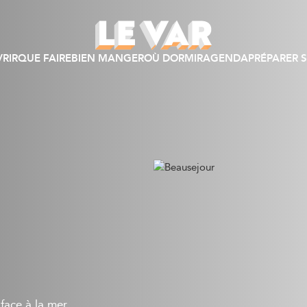
RIR
QUE FAIRE
BIEN MANGER
OÙ DORMIR
AGENDA
PRÉPARER S
face à la mer