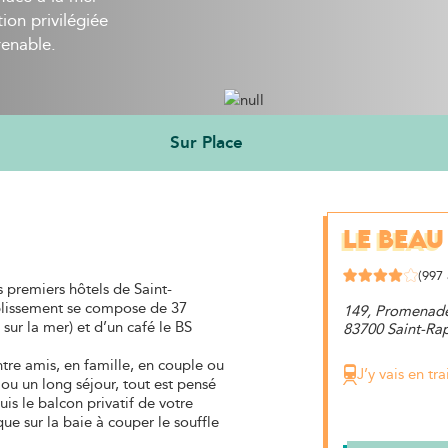
ion privilégiée
renable.
Sur Place
LE BEAU
(997 
s premiers hôtels de Saint-
ablissement se compose de 37
149, Promenad
ur la mer) et d’un café le BS
83700 Saint-Ra
ntre amis, en famille, en couple ou
J’y vais en tra
ou un long séjour, tout est pensé
is le balcon privatif de votre
 sur la baie à couper le souffle