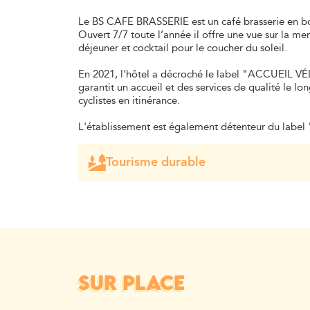
Le BS CAFE BRASSERIE est un café brasserie en bo
Ouvert 7/7 toute l’année il offre une vue sur la mer.
déjeuner et cocktail pour le coucher du soleil.
En 2021, l'hôtel a décroché le label "ACCUEIL V
garantit un accueil et des services de qualité le lon
cyclistes en itinérance.
L'établissement est également détenteur du labe
Tourisme durable
Héritage d'une longue histoire familiale, l'hôtel
historique de Saint-Raphaël. Si l'ensemble de l'h
son atmosphère accueillante et familiale, les ch
le confort moderne et toute la gestion a été rep
environnementaux de l'activité. L'obtention du l
l'authenticité ni la qualité des prestations (ni le
efforts engagés pour favoriser un tourisme plus 
Alors installés côté ville ou côté mer, vous ne s
plages ! Et vous pourrez goûter aux produits frais
SUR PLACE
face à la mer... Et n'oubliez-pas le vendredi, c'est