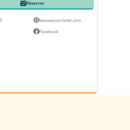
Réserver
75
beausejour-hotel.com
Facebook