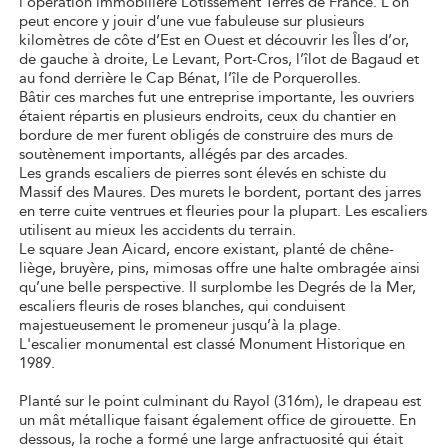
l’opération immobilière Lotissement Terres de France. L’on
peut encore y jouir d’une vue fabuleuse sur plusieurs
kilomètres de côte d’Est en Ouest et découvrir les Îles d’or,
de gauche à droite, Le Levant, Port-Cros, l’îlot de Bagaud et
au fond derrière le Cap Bénat, l’île de Porquerolles.
Bâtir ces marches fut une entreprise importante, les ouvriers
étaient répartis en plusieurs endroits, ceux du chantier en
bordure de mer furent obligés de construire des murs de
soutènement importants, allégés par des arcades.
Les grands escaliers de pierres sont élevés en schiste du
Massif des Maures. Des murets le bordent, portant des jarres
en terre cuite ventrues et fleuries pour la plupart. Les escaliers
utilisent au mieux les accidents du terrain.
Le square Jean Aicard, encore existant, planté de chêne-
liège, bruyère, pins, mimosas offre une halte ombragée ainsi
qu’une belle perspective. Il surplombe les Degrés de la Mer,
escaliers fleuris de roses blanches, qui conduisent
majestueusement le promeneur jusqu’à la plage.
L'escalier monumental est classé Monument Historique en
1989.
Planté sur le point culminant du Rayol (316m), le drapeau est
un mât métallique faisant également office de girouette. En
dessous, la roche a formé une large anfractuosité qui était