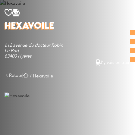
Découvrir
HEXAVOILE
Que faire
Bien manger
612 avenue du docteur Robin
Où dormir
Le Port
Agenda
83400 Hyères
J’y vais en train
Préparer sa visite
Retour
|
/
Hexavoile