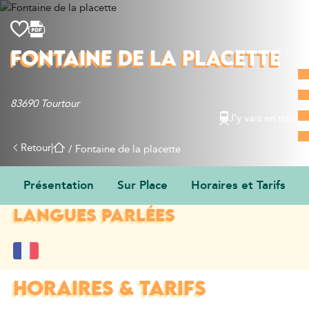
Découvrir
FONTAINE DE LA PLACETTE
Que faire
Bien manger
83690 Tourtour
Où dormir
J’y vais en train
Agenda
Préparer sa visite
Retour
|
/
Fontaine de la placette
Présentation
Sur Place
Horaires et Tarifs
LANGUES PARLÉES
HORAIRES & TARIFS