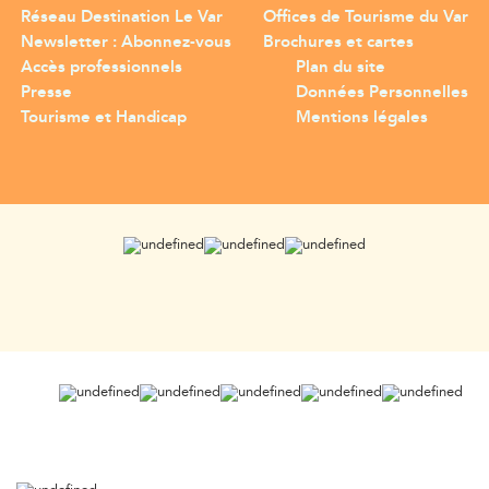
Réseau Destination Le Var
Offices de Tourisme du Var
Newsletter : Abonnez-vous
Brochures et cartes
Accès professionnels
Plan du site
Presse
Données Personnelles
Tourisme et Handicap
Mentions légales