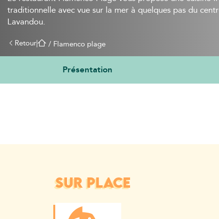
traditionnelle avec vue sur la mer à quelques pas du centr
Lavandou.
Retour
|
 / 
Flamenco plage
Présentation
SUR PLACE