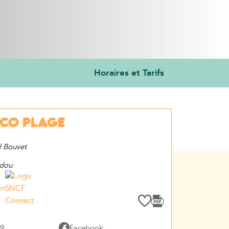
Horaires et Tarifs
CO PLAGE
 Bouvet
ndou
in
49
Facebook