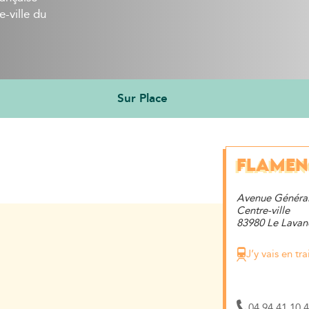
e-ville du
Sur Place
FLAMEN
Avenue Général
Centre-ville
83980 Le Lava
J’y vais en tra
04 94 41 10 