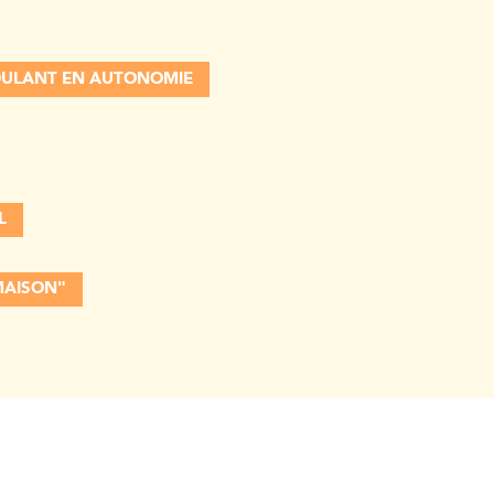
ROULANT EN AUTONOMIE
L
 MAISON"