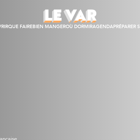
RIR
QUE FAIRE
BIEN MANGER
OÙ DORMIR
AGENDA
PRÉPARER S
ançaise