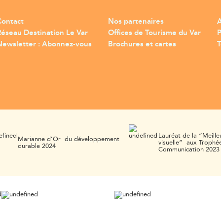
Contact
Nos partenaires
A
Réseau Destination Le Var
Offices de Tourisme du Var
Newsletter : Abonnez-vous
Brochures et cartes
T
Lauréat de la “Meille
Marianne d’Or du développement
visuelle” aux Trophée
durable 2024
Communication 2023