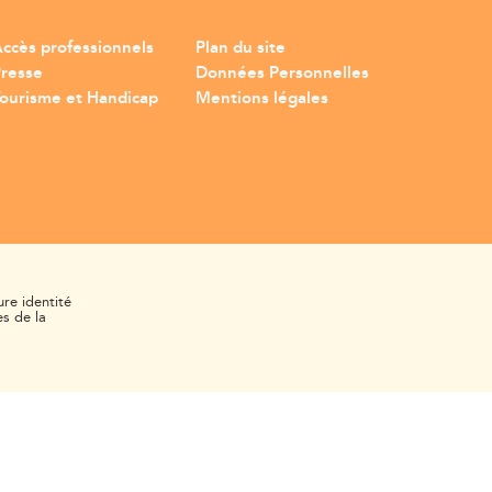
ccès professionnels
Plan du site
Presse
Données Personnelles
ourisme et Handicap
Mentions légales
ure identité
s de la