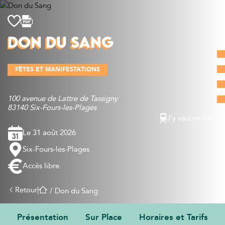
Découvrir
DON DU SANG
Que faire
Bien manger
FÊTES ET MANIFESTATIONS
Où dormir
Agenda
100 avenue de Lattre de Tassigny
Préparer sa visite
83140 Six-Fours-les-Plages
J’y vais en train
Le 31 août 2026
Six-Fours-les-Plages
Accès libre.
Retour
|
/
Don du Sang
Présentation
Sur Place
Horaires et Tarifs