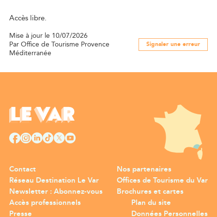
Accès libre.
Mise à jour le 10/07/2026
Par Office de Tourisme Provence
Signaler une erreur
Méditerranée
Contact
Nos partenaires
Réseau Destination Le Var
Offices de Tourisme du Var
Newsletter : Abonnez-vous
Brochures et cartes
Accès professionnels
Plan du site
Presse
Données Personnelles