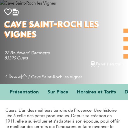
Découvrir
CAVE SAINT-ROCH LES
Que faire
VIGNES
Bien manger
Où dormir
Agenda
22 Boulevard Gambetta
83390 Cuers
Préparer sa visite
J’y vais en train
Retour
|
/
Cave Saint-Roch les Vignes
Présentation
Sur Place
Horaires et Tarifs
D
PRÉSENTATION
Cuers. L’un des meilleurs terroirs de Provence. Une histoire
liée à celle des petits producteurs. Depuis sa création en
1911, elle a su évoluer et s’adapter à son époque, pour offrir
le meilleur des terroirs qui l’entourent et faire rayonner le