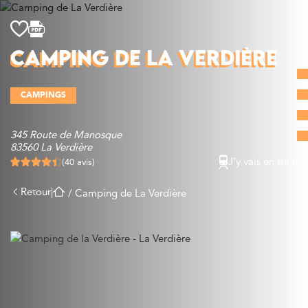
Découvrir
CAMPING DE LA VERDIÈRE
Que faire
Bien manger
CAMPINGS
Où dormir
Agenda
345 Route de Manosque
Préparer sa visite
83560 La Verdière
J’y vais en train
(40 avis)
Retour
|
/
Camping de La Verdière