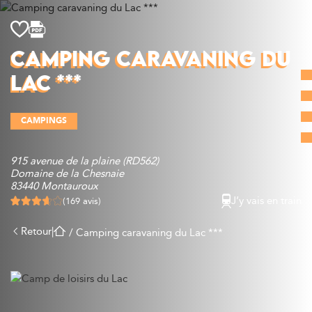
Découvrir
CAMPING CARAVANING DU
Que faire
LAC ***
Bien manger
Où dormir
CAMPINGS
Agenda
Préparer sa visite
915 avenue de la plaine (RD562)
Domaine de la Chesnaie
83440 Montauroux
J’y vais en train
(169 avis)
Retour
|
/
Camping caravaning du Lac ***