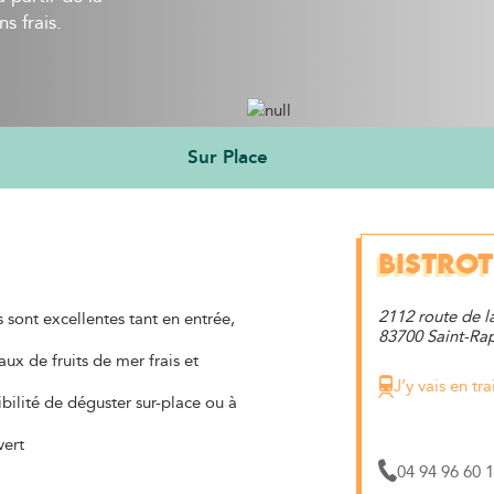
s frais.
Sur Place
BISTROT
2112 route de l
s sont excellentes tant en entrée,
83700 Saint-Ra
aux de fruits de mer frais et
J’y vais en tra
bilité de déguster sur-place ou à
vert
04 94 96 60 