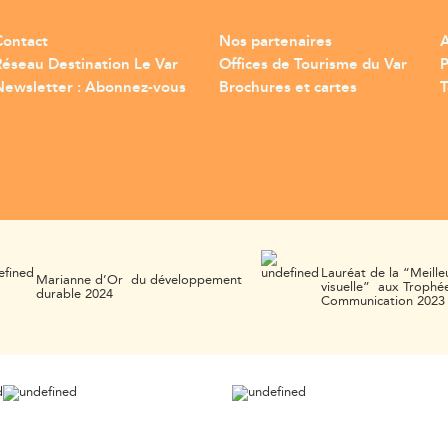
Contact
Nos partenaires
A
Réseau Destination Le Var
Offices de Tourisme du Var
Newsletter : Abonnez-vous
Brochures et cartes
T
Lauréat de la “Meille
Marianne d’Or du développement
visuelle” aux Trophée
durable 2024
Communication 2023