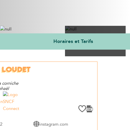
Horaires et Tarifs
Voir les 5 photos
 LOUDET
a corniche
phaël
in
12
instagram.com