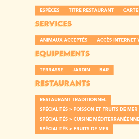
ESPÈCES
TITRE RESTAURANT
CARTE
SERVICES
ANIMAUX ACCEPTÉS
ACCÈS INTERNET 
EQUIPEMENTS
TERRASSE
JARDIN
BAR
RESTAURANTS
RESTAURANT TRADITIONNEL
SPÉCIALITÉS > POISSON ET FRUITS DE MER
SPÉCIALITÉS > CUISINE MÉDITERRANÉENN
SPÉCIALITÉS > FRUITS DE MER