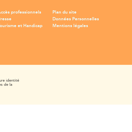
ccès professionnels
Plan du site
Presse
Données Personnelles
ourisme et Handicap
Mentions légales
ure identité
s de la