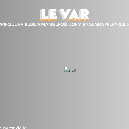
RIR
QUE FAIRE
BIEN MANGER
OÙ DORMIR
AGENDA
PRÉPARER S
 partir de la