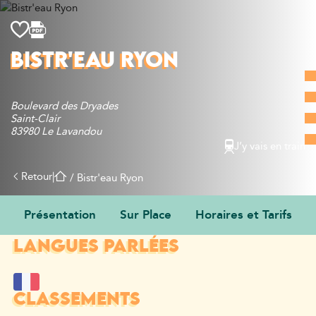
Découvrir
BISTR'EAU RYON
Que faire
Bien manger
Boulevard des Dryades
Où dormir
Saint-Clair
Agenda
83980 Le Lavandou
J’y vais en train
Préparer sa visite
Retour
|
/
Bistr'eau Ryon
Présentation
Sur Place
Horaires et Tarifs
LANGUES PARLÉES
CLASSEMENTS