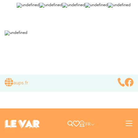
aups.fr
FR