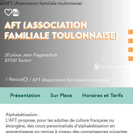
Découvrir
AFT (ASSOCIATION
Que faire
FAMILIALE TOULONNAISE)
Bien manger
Où dormir
Agenda
20 place Jean Fiegenschuh
83100 Toulon
Préparer sa visite
J’y vais en train
Retour
|
/
AFT (Association familiale toulonnaise)
Présentation
Sur Place
Horaires et Tarifs
PRÉSENTATION
Alphabétisation :
L’AFT propose, pour les adultes de culture française ou
étrangère, des cours personnalisés d’alphabétisation en
apprentissage ou remise à niveau des connaissances suivantes