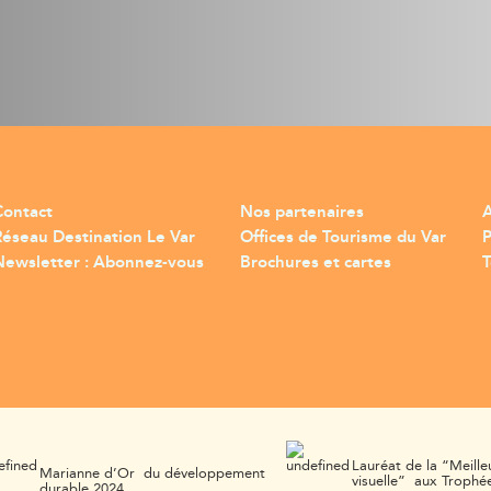
Contact
Nos partenaires
A
Réseau Destination Le Var
Offices de Tourisme du Var
Newsletter : Abonnez-vous
Brochures et cartes
T
Lauréat de la “Meille
Marianne d’Or du développement
visuelle” aux Trophée
durable 2024