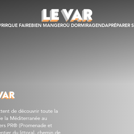
RIR
QUE FAIRE
BIEN MANGER
OÙ DORMIR
AGENDA
PRÉPARER S
VAR
ent de découvrir toute la
 de la Méditerranée au
tiers PR® (Promenade et
ier du littoral, chemin de