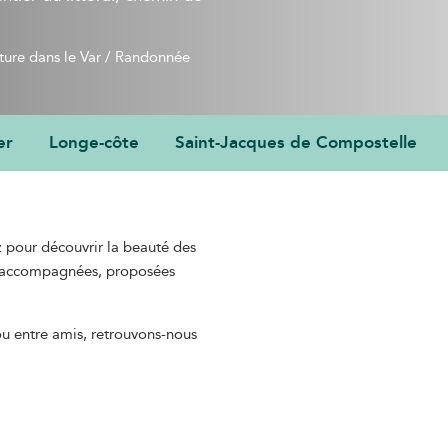
ature dans le Var
/
Randonnée 
er
Longe-côte
Saint-Jacques de Compostelle
E
z pour découvrir la beauté des
t accompagnées, proposées
ou entre amis, retrouvons-nous