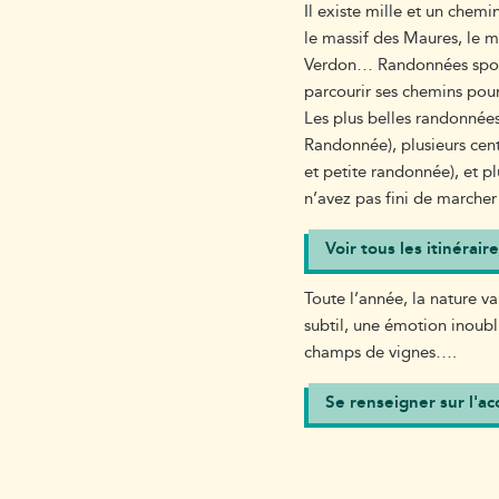
Il existe mille et un chem
le massif des Maures, le ma
Verdon… Randonnées sporti
parcourir ses chemins pour
Les plus belles randonnées
Randonnée), plusieurs cen
et petite randonnée), et p
n’avez pas fini de marcher 
Voir tous les itinérai
Toute l’année, la nature v
subtil, une émotion inoubl
champs de vignes….
Se renseigner sur l'ac