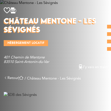
Découvrir
CHÂTEAU MENTONE - LES
Que faire
SÉVIGNÉS
Bien manger
Où dormir
HÉBERGEMENT LOCATIF
Agenda
Préparer sa visite
401 Chemin de Mentone
83510 Saint-Antonin-du-Var
J’y vais en train
Retour
|
/
Château Mentone - Les Sévignés