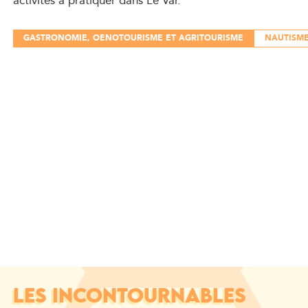
activités à pratiquer dans Le Var.
GASTRONOMIE, OENOTOURISME ET AGRITOURISME
NAUTISME
LES INCONTOURNABLES