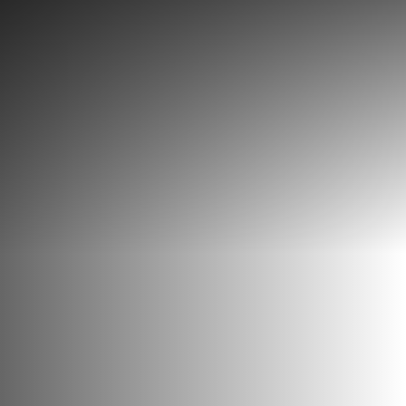
Découvrir
Que faire
Bien manger
Où dormir
Agenda
Préparer sa visite